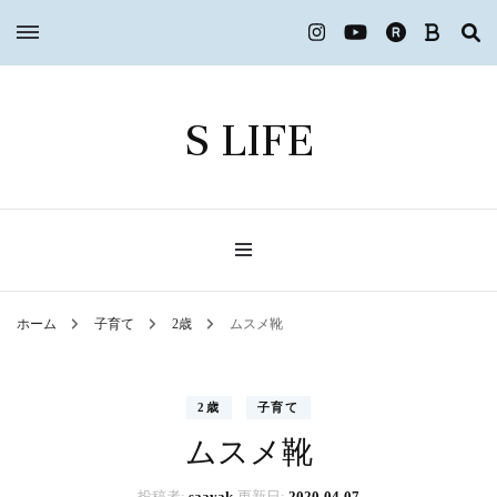
S LIFE
ホーム
子育て
2歳
ムスメ靴
2歳
子育て
ムスメ靴
投稿者:
saayak
更新日:
2020-04-07