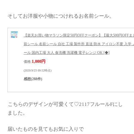
そしてお洋服や小物につけれるお名前シール。
【楽天お買い物マラソン限定50円OFFクーポン】【最大500円OFF
前シール 名前シール 自社 工場 製作所 直送 防水 アイロン不要 入学
ール 国内工場 大人 食洗機 洗濯機 電子レンジ OK [◆]
1,000円
価格:
(2020/9/23 09:52時点)
感想(288件)
こちらのデザインが可愛くて♡2117フルールFにし
ました。
届いたものを見てもお気に入りで