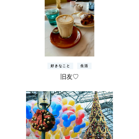
好きなこと
生活
旧友♡