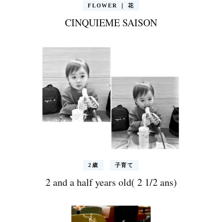
FLOWER ｜ 花
CINQUIEME SAISON
2歳
子育て
2 and a half years old( 2 1/2 ans)