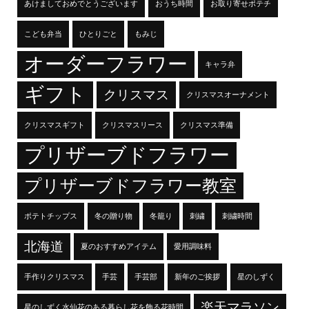
あけましておめでとうございます
おうち時間
お取り寄せポテチ
こども弁当
ひとりごと
もみじ
オーダーフラワー
キャラ弁
ギフト
クリスマス
クリスマスオーナメント
クリスマスギフト
クリスマスリース
クリスマス準備
プリザーブドフラワー
プリザーブドフラワー教室
ポテトチップス
冬の贈り物
冬籠り
刺繍
刺繍時間
北海道
夏のおすすめアイテム
愛用調味料
手作りクリスマス
手芸
手芸部
新年のご挨拶
星のしずく
楽天マラソン
星のしずく水仙花のある暮らし花を飾る花時間