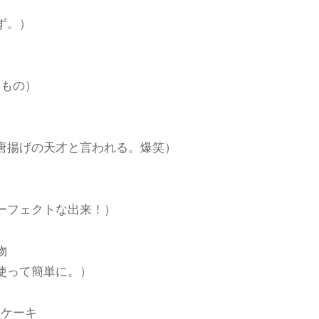
司
ず。）
たもの）
唐揚げの天才と言われる。爆笑）
ーフェクトな出来！）
物
使って簡単に。）
アケーキ