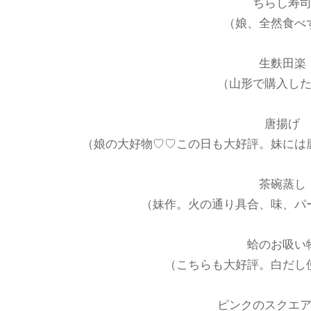
ちらし寿
（娘、全然食べ
生麩田楽
（山形で購入し
唐揚げ
（娘の大好物♡♡この日も大好評。妹には
茶碗蒸し
（妹作。火の通り具合、味、パ
蛤のお吸い
（こちらも大好評。白だし
ピンクのスクエ