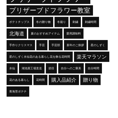
プリザーブドフラワー教室
ポテトチップス
冬の贈り物
冬籠り
刺繍
刺繍時間
北海道
夏のおすすめアイテム
愛用調味料
手作りクリスマス
手芸
手芸部
新年のご挨拶
星のしずく
楽天マラソン
星のしずく水仙花のある暮らし花を飾る花時間
水仙
湖池屋工場直送
節目
自分へのご褒美
自分時間
購入品紹介
贈り物
花のある暮らし
花時間
青海苔ポテチ