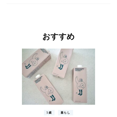
投
稿
ナ
おすすめ
ビ
ゲ
ー
シ
ョ
ン
5歳
暮らし