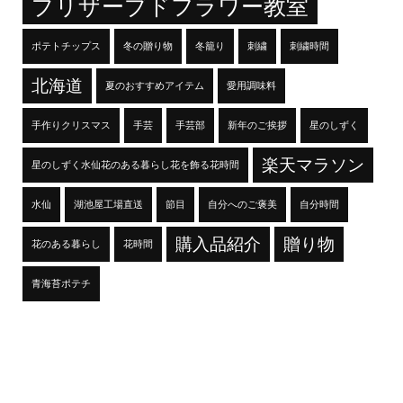
プリザーブドフラワー教室
ポテトチップス
冬の贈り物
冬籠り
刺繍
刺繍時間
北海道
夏のおすすめアイテム
愛用調味料
手作りクリスマス
手芸
手芸部
新年のご挨拶
星のしずく
楽天マラソン
星のしずく水仙花のある暮らし花を飾る花時間
水仙
湖池屋工場直送
節目
自分へのご褒美
自分時間
購入品紹介
贈り物
花のある暮らし
花時間
青海苔ポテチ