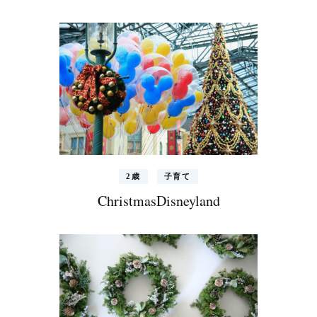
2歳
子育て
ChristmasDisneyland