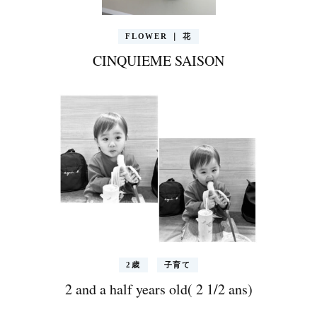
FLOWER ｜ 花
CINQUIEME SAISON
2歳
子育て
2 and a half years old( 2 1/2 ans)