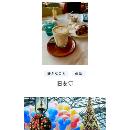
好きなこと
生活
旧友♡