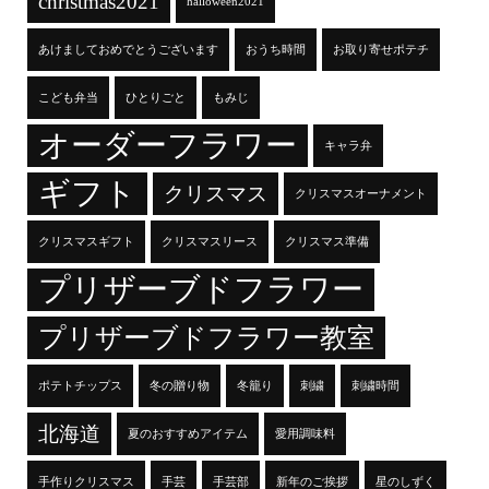
christmas2021
halloween2021
あけましておめでとうございます
おうち時間
お取り寄せポテチ
こども弁当
ひとりごと
もみじ
オーダーフラワー
キャラ弁
ギフト
クリスマス
クリスマスオーナメント
クリスマスギフト
クリスマスリース
クリスマス準備
プリザーブドフラワー
プリザーブドフラワー教室
ポテトチップス
冬の贈り物
冬籠り
刺繍
刺繍時間
北海道
夏のおすすめアイテム
愛用調味料
手作りクリスマス
手芸
手芸部
新年のご挨拶
星のしずく