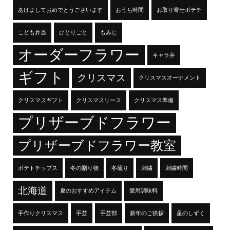
あけましておめでとうございます
おうち時間
お取り寄せポテチ
こども弁当
ひとりごと
もみじ
オーダーフラワー
キャラ弁
ギフト
クリスマス
クリスマスオーナメント
クリスマスギフト
クリスマスリース
クリスマス準備
プリザーブドフラワー
プリザーブドフラワー教室
ポテトチップス
冬の贈り物
冬籠り
刺繍
刺繍時間
北海道
夏のおすすめアイテム
愛用調味料
手作りクリスマス
手芸
手芸部
新年のご挨拶
星のしずく