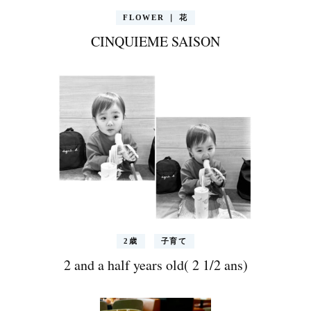
FLOWER ｜ 花
CINQUIEME SAISON
2歳
子育て
2 and a half years old( 2 1/2 ans)