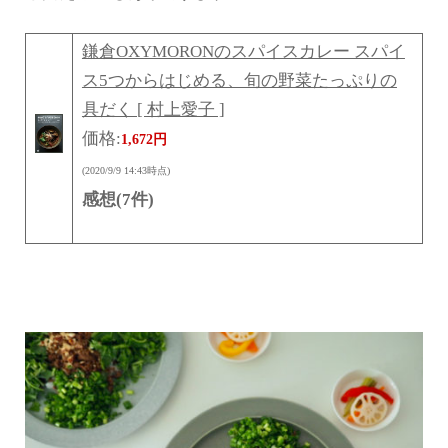
鎌倉OXYMORONのスパイスカレー スパイ
ス5つからはじめる、旬の野菜たっぷりの
具だく [ 村上愛子 ]
価格:
1,672円
(2020/9/9 14:43時点)
感想(7件)