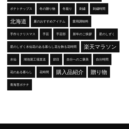
ポテトチップス
冬の贈り物
冬籠り
刺繍
刺繍時間
北海道
夏のおすすめアイテム
愛用調味料
手作りクリスマス
手芸
手芸部
新年のご挨拶
星のしずく
楽天マラソン
星のしずく水仙花のある暮らし花を飾る花時間
水仙
湖池屋工場直送
節目
自分へのご褒美
自分時間
購入品紹介
贈り物
花のある暮らし
花時間
青海苔ポテチ