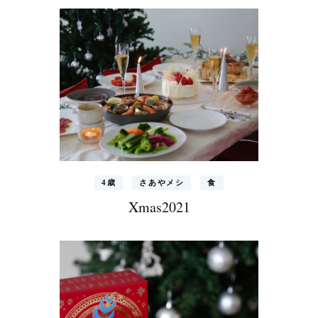
4歳
さあやメシ
食
Xmas2021