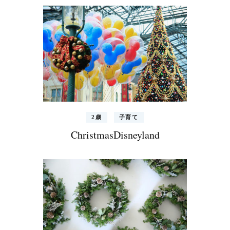
2歳
子育て
ChristmasDisneyland