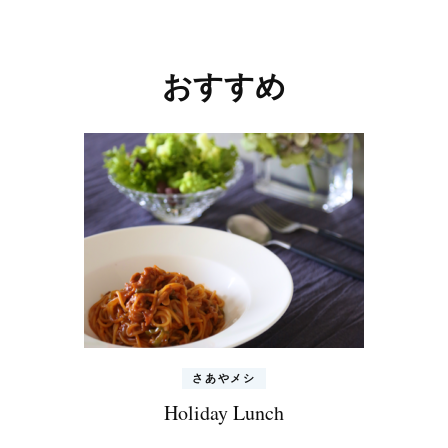
投
稿
ナ
おすすめ
ビ
ゲ
ー
シ
ョ
ン
さあやメシ
Holiday Lunch