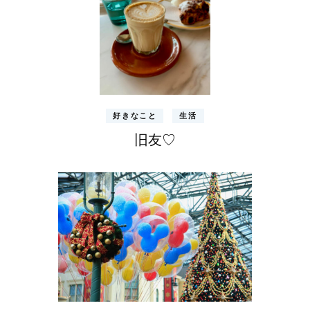
好きなこと
生活
旧友♡