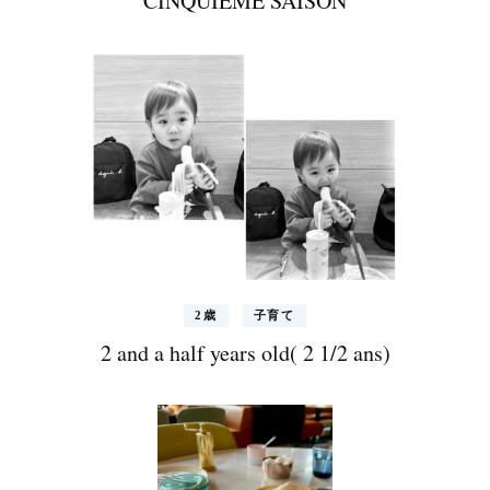
CINQUIEME SAISON
2歳
子育て
2 and a half years old( 2 1/2 ans)