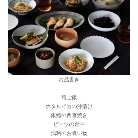
お品書き
筍ご飯
ホタルイカの沖漬け
銀鱈の西京焼き
ビーツの金平
浅利のお吸い物