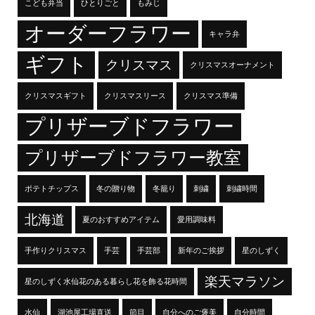
こども弁当
ひとりごと
もみじ
オーダーフラワー
キャラ弁
ギフト
クリスマス
クリスマスオーナメント
クリスマスギフト
クリスマスリース
クリスマス準備
プリザーブドフラワー
プリザーブドフラワー教室
ポテトチップス
冬の贈り物
冬籠り
刺繍
刺繍時間
北海道
夏のおすすめアイテム
愛用調味料
手作りクリスマス
手芸
手芸部
新年のご挨拶
星のしずく
楽天マラソン
星のしずく水仙花のある暮らし花を飾る花時間
水仙
湖池屋工場直送
節目
自分へのご褒美
自分時間