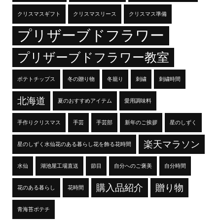
クリスマスギフト
クリスマスリース
クリスマス準備
プリザーブドフラワー
プリザーブドフラワー教室
ポテトチップス
冬の贈り物
冬籠り
刺繍
刺繍時間
北海道
夏のおすすめアイテム
愛用調味料
手作りクリスマス
手芸
手芸部
新年のご挨拶
星のしずく
楽天マラソン
星のしずく水仙花のある暮らし花を飾る花時間
水仙
湖池屋工場直送
節目
自分へのご褒美
自分時間
購入品紹介
贈り物
花のある暮らし
花時間
青海苔ポテチ