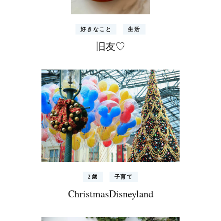
好きなこと
生活
旧友♡
2歳
子育て
ChristmasDisneyland