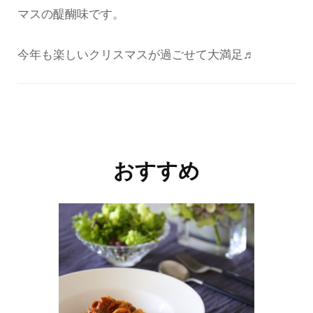
マスの醍醐味です。
今年も楽しいクリスマスが過ごせて大満足♬
投
稿
ナ
おすすめ
ビ
ゲ
ー
シ
ョ
ン