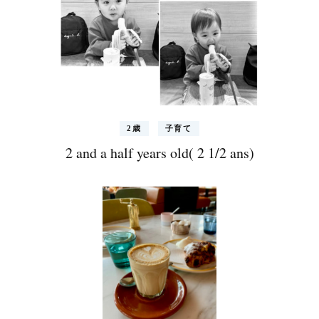
2歳
子育て
2 and a half years old( 2 1/2 ans)