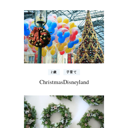
2歳
子育て
ChristmasDisneyland