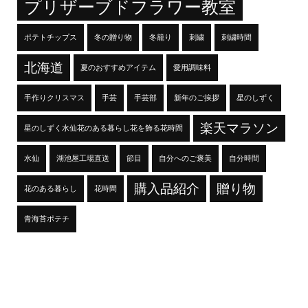
プリザーブドフラワー教室
ポテトチップス
冬の贈り物
冬籠り
刺繍
刺繍時間
北海道
夏のおすすめアイテム
愛用調味料
手作りクリスマス
手芸
手芸部
新年のご挨拶
星のしずく
楽天マラソン
星のしずく水仙花のある暮らし花を飾る花時間
水仙
湖池屋工場直送
節目
自分へのご褒美
自分時間
購入品紹介
贈り物
花のある暮らし
花時間
青海苔ポテチ