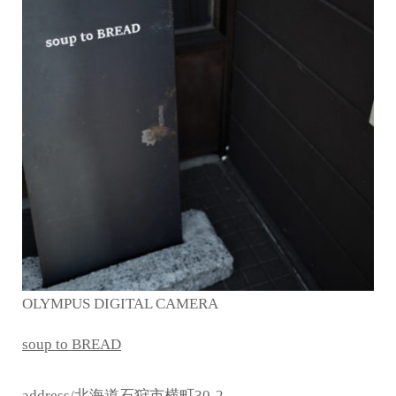
OLYMPUS DIGITAL CAMERA
soup to BREAD
address/北海道石狩市横町30-2