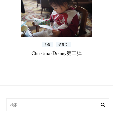
2歳
子育て
ChristmasDisney第二弾
検
索: