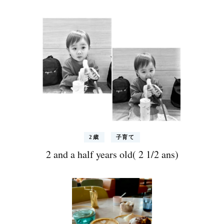
2歳
子育て
2 and a half years old( 2 1/2 ans)