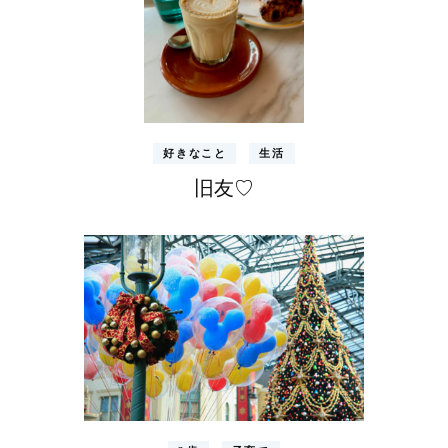
好きなこと
生活
旧友♡