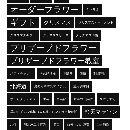
オーダーフラワー
キャラ弁
ギフト
クリスマス
クリスマスオーナメント
クリスマスギフト
クリスマスリース
クリスマス準備
プリザーブドフラワー
プリザーブドフラワー教室
ポテトチップス
冬の贈り物
冬籠り
刺繍
刺繍時間
北海道
夏のおすすめアイテム
愛用調味料
手作りクリスマス
手芸
手芸部
新年のご挨拶
星のしずく
楽天マラソン
星のしずく水仙花のある暮らし花を飾る花時間
水仙
湖池屋工場直送
節目
自分へのご褒美
自分時間