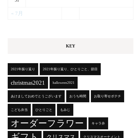
31
« 7月
KEY
2021年振り返り
2021年振り返り、ひとりごと、節目
christmas2021
halloween2021
あけましておめでとうございます
おうち時間
お取り寄せポテチ
こども弁当
ひとりごと
もみじ
オーダーフラワー
キャラ弁
ギフト
クリスマス
クリスマスオーナメント