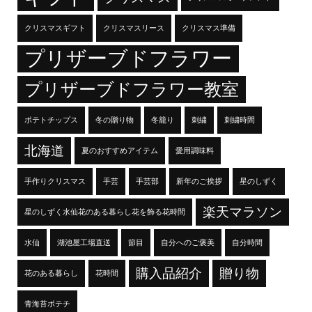
クリスマスギフト
クリスマスリース
クリスマス準備
プリザーブドフラワー
プリザーブドフラワー教室
ポテトチップス
冬の贈り物
冬籠り
刺繍
刺繍時間
北海道
夏のおすすめアイテム
愛用調味料
手作りクリスマス
手芸
手芸部
新年のご挨拶
星のしずく
楽天マラソン
星のしずく水仙花のある暮らし花を飾る花時間
水仙
湖池屋工場直送
節目
自分へのご褒美
自分時間
購入品紹介
贈り物
花のある暮らし
花時間
青海苔ポテチ