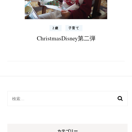
2歳
子育て
ChristmasDisney第二弾
検
索:
カテゴリー