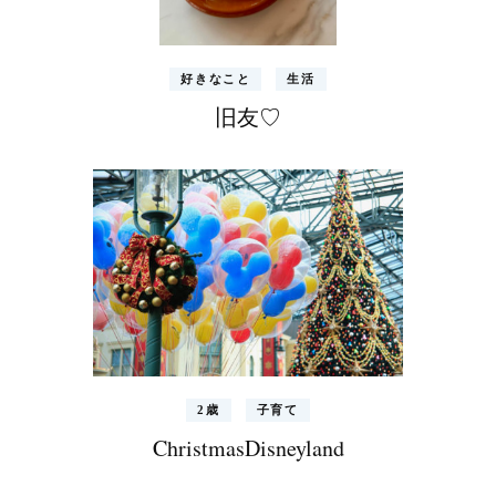
好きなこと
生活
旧友♡
2歳
子育て
ChristmasDisneyland