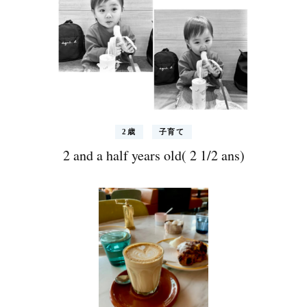
2歳
子育て
2 and a half years old( 2 1/2 ans)