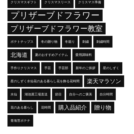
クリスマスギフト
クリスマスリース
クリスマス準備
プリザーブドフラワー
プリザーブドフラワー教室
ポテトチップス
冬の贈り物
冬籠り
刺繍
刺繍時間
北海道
夏のおすすめアイテム
愛用調味料
手作りクリスマス
手芸
手芸部
新年のご挨拶
星のしずく
楽天マラソン
星のしずく水仙花のある暮らし花を飾る花時間
水仙
湖池屋工場直送
節目
自分へのご褒美
自分時間
購入品紹介
贈り物
花のある暮らし
花時間
青海苔ポテチ