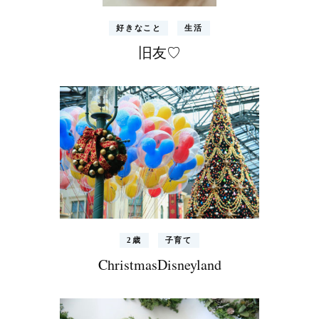
好きなこと
生活
旧友♡
2歳
子育て
ChristmasDisneyland