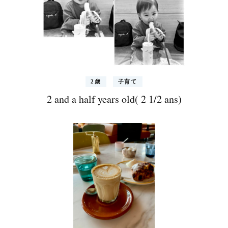
2歳
子育て
2 and a half years old( 2 1/2 ans)