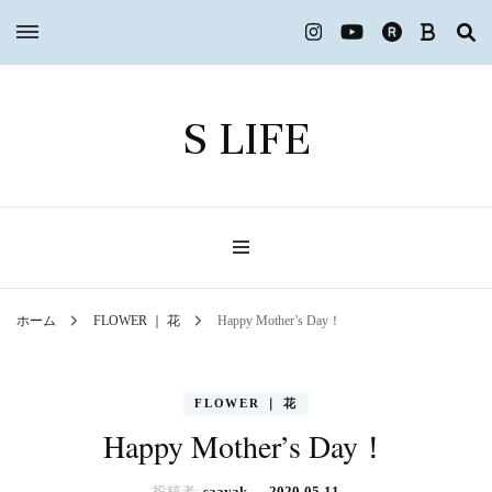
S LIFE
ホーム
FLOWER ｜ 花
Happy Mother’s Day！
FLOWER ｜ 花
Happy Mother’s Day！
投稿者:
saayak
、
2020-05-11