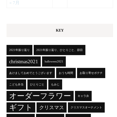
« 7月
KEY
2021年振り返り
2021年振り返り、ひとりごと、節目
christmas2021
halloween2021
あけましておめでとうございます
おうち時間
お取り寄せポテチ
こども弁当
ひとりごと
もみじ
オーダーフラワー
キャラ弁
ギフト
クリスマス
クリスマスオーナメント