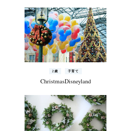
2歳
子育て
ChristmasDisneyland