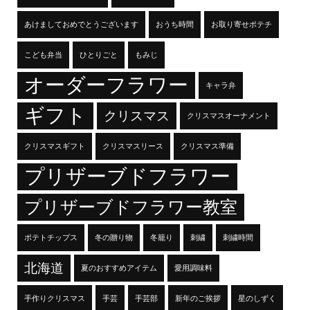
あけましておめでとうございます
おうち時間
お取り寄せポテチ
こども弁当
ひとりごと
もみじ
オーダーフラワー
キャラ弁
ギフト
クリスマス
クリスマスオーナメント
クリスマスギフト
クリスマスリース
クリスマス準備
プリザーブドフラワー
プリザーブドフラワー教室
ポテトチップス
冬の贈り物
冬籠り
刺繍
刺繍時間
北海道
夏のおすすめアイテム
愛用調味料
手作りクリスマス
手芸
手芸部
新年のご挨拶
星のしずく