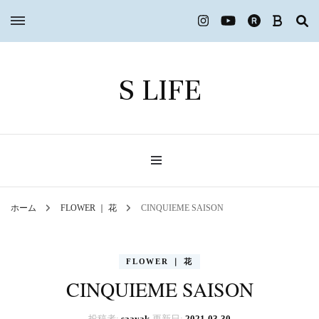
S LIFE
ホーム
FLOWER ｜ 花
CINQUIEME SAISON
FLOWER ｜ 花
CINQUIEME SAISON
投稿者:
saayak
更新日:
2021-03-30