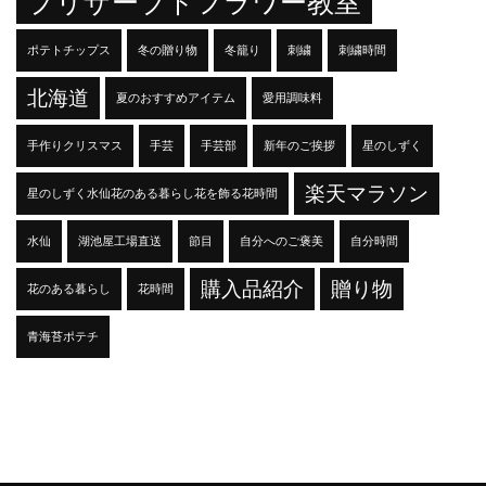
プリザーブドフラワー教室
ポテトチップス
冬の贈り物
冬籠り
刺繍
刺繍時間
北海道
夏のおすすめアイテム
愛用調味料
手作りクリスマス
手芸
手芸部
新年のご挨拶
星のしずく
楽天マラソン
星のしずく水仙花のある暮らし花を飾る花時間
水仙
湖池屋工場直送
節目
自分へのご褒美
自分時間
購入品紹介
贈り物
花のある暮らし
花時間
青海苔ポテチ