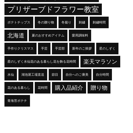
プリザーブドフラワー教室
ポテトチップス
冬の贈り物
冬籠り
刺繍
刺繍時間
北海道
夏のおすすめアイテム
愛用調味料
手作りクリスマス
手芸
手芸部
新年のご挨拶
星のしずく
楽天マラソン
星のしずく水仙花のある暮らし花を飾る花時間
水仙
湖池屋工場直送
節目
自分へのご褒美
自分時間
購入品紹介
贈り物
花のある暮らし
花時間
青海苔ポテチ