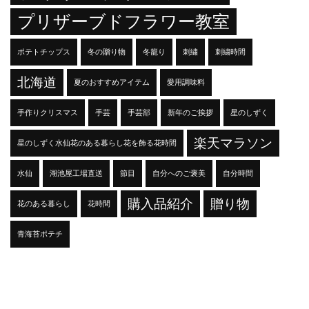
プリザーブドフラワー教室
ポテトチップス
冬の贈り物
冬籠り
刺繍
刺繍時間
北海道
夏のおすすめアイテム
愛用調味料
手作りクリスマス
手芸
手芸部
新年のご挨拶
星のしずく
楽天マラソン
星のしずく水仙花のある暮らし花を飾る花時間
水仙
湖池屋工場直送
節目
自分へのご褒美
自分時間
購入品紹介
贈り物
花のある暮らし
花時間
青海苔ポテチ