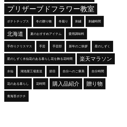
プリザーブドフラワー教室
ポテトチップス
冬の贈り物
冬籠り
刺繍
刺繍時間
北海道
夏のおすすめアイテム
愛用調味料
手作りクリスマス
手芸
手芸部
新年のご挨拶
星のしずく
楽天マラソン
星のしずく水仙花のある暮らし花を飾る花時間
水仙
湖池屋工場直送
節目
自分へのご褒美
自分時間
購入品紹介
贈り物
花のある暮らし
花時間
青海苔ポテチ