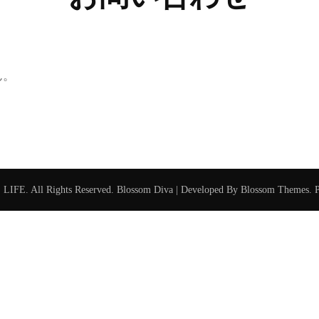
ん。
S LIFE
. All Rights Reserved.
Blossom Diva | Developed By
Blossom Themes
. 