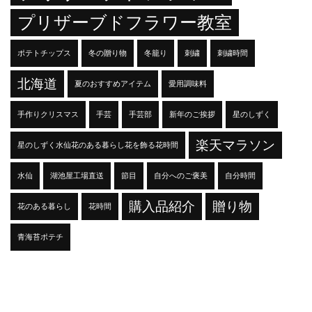
プリザーブドフラワー教室
ポテトチップス
冬の贈り物
冬籠り
刺繍
刺繍時間
北海道
夏のおすすめアイテム
愛用調味料
手作りクリスマス
手芸
手芸部
新年のご挨拶
星のしずく
楽天マラソン
星のしずく水仙花のある暮らし花を飾る花時間
水仙
湖池屋工場直送
節目
自分へのご褒美
自分時間
購入品紹介
贈り物
花のある暮らし
花時間
青海苔ポテチ